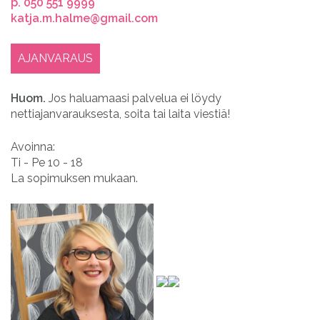
p. 050 551 9999
katja.m.halme@gmail.com
AJANVARAUS
Huom.
Jos haluamaasi palvelua ei löydy
nettiajanvarauksesta, soita tai laita viestiä!
Avoinna:
Ti - Pe 10 - 18
La sopimuksen mukaan.