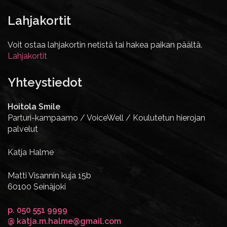
Lahjakortit
Voit ostaa lahjakortin netistä tai hakea paikan päältä.
Lahjakortit
Yhteystiedot
Hoitola Smile
Parturi-kampaamo / VoiceWell / Koulutetun hierojan
palvelut
Katja Halme
Matti Visannin kuja 15b
60100 Seinäjoki
p. 050 551 9999
@ katja.m.halme@gmail.com