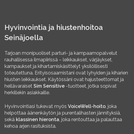
Hyvinvointia ja hiustenhoitoa
Seinäjoella
Tarjoan monipuoliset parturi- ja kampaamopalvelut
rauhallisessa ilmapiirissä – leikkaukset, värjäykset,
kampaukset ja kihartamiskäsittelyt yksilöllisesti
toteutettuna. Erityisosaamistani ovat lyhyiden ja kiharien
hiusten leikkaukset. Käytössäni ovat hajusteettomat ja
hellävaraiset
Sim Sensitive
-tuotteet, jotka sopivat
herkillekin asiakkaille.
Hyvinvointiasi tukevat myös
VoiceWell-hoito
, joka
helpottaa äänenkäytön ja purentalihasten jännityksiä,
sekä
klassinen hieronta
, joka rentouttaa ja palauttaa
kehoa arjen rasituksista.