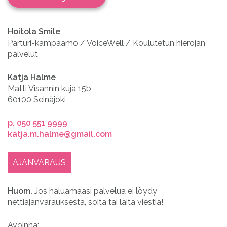
Hoitola Smile
Parturi-kampaamo / VoiceWell / Koulutetun hierojan
palvelut
Katja Halme
Matti Visannin kuja 15b
60100 Seinäjoki
p. 050 551 9999
katja.m.halme@gmail.com
AJANVARAUS
Huom.
Jos haluamaasi palvelua ei löydy
nettiajanvarauksesta, soita tai laita viestiä!
Avoinna: