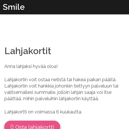
Skip
Smile
to
content
Lahjakortit
Anna lahjaksi hyvää oloa!
Lahjakortin voit ostaa netistä tai hakea paikan päältä.
Lahjakortin voit hankkia johonkin tiettyyn palveluun tai
valitsemallesi summalle, jolloin lahjan saaja voi itse
päättää, mihin palveluihin lahjakortin käyttää.
Lahjakortti on voimassa 6 kuukautta.
Osta lahjakortti