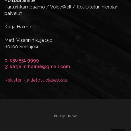
Hoitola Smile
Parturi-kampaamo / VoiceWell / Koulutetun hierojan
palvelut
Katja Halme
Matti Visannin kuja 15b
60100 Seinäjoki
p. 050 551 9999
@ katja.m.halme@gmail.com
Rekisteri -ja tietosuojaseloste
© Katja Halme